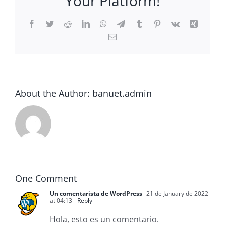
Your Platform!
Facebook
Twitter
Reddit
LinkedIn
WhatsApp
Telegram
Tumblr
Pinterest
Vk
Xing
Email
About the Author:
banuet.admin
One Comment
Un comentarista de WordPress
21 de January de 2022
at 04:13
- Reply
Hola, esto es un comentario.